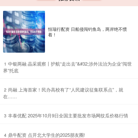
恒瑞行配资 日船侵闯钓鱼岛，两岸绝不惯
着！
​中银两融 晶采观察丨护航“走出去”&#32;涉外法治为企业“闯世
1
界”托底
​尚融 上海首家！民办高校有了“人民建议征集联系点”，就
2
在……
​丰泰优配 2025年10月9日全国主要批发市场网纹瓜价格行情
3
​鼎牛配资 点开北大学生的2025朋友圈!
4