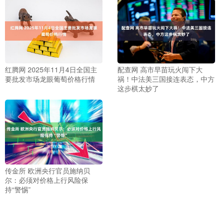
红腾网 2025年11月4日全国主
配查网 高市早苗玩火闯下大
要批发市场龙眼葡萄价格行情
祸！中法美三国接连表态，中方
这步棋太妙了
传金所 欧洲央行官员施纳贝
尔：必须对价格上行风险保
持“警惕”