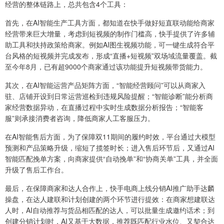
经营的整体链路上，总共包含4个工具：
首先，在AI智能生产工具方面，都知道在快手做好短直联动能给商家
经营带来巨大增量，考虑到短视频的制作门槛高，快手提供了许多辅
助工具和扶持政策给商家。例如AI图生视频功能，可一键生成符合平
台风格的短视频并完成发布，形成“直播+短视频”双场域流量覆盖。截
至今年8月，已有超9000个商家通过该功能提升短视频带货能力。
其次，在AI智能运营产品矩阵方面，“智能经营顾问”可以从商家入
驻、店铺开设到日常运营巡检到违规风险提醒；“智能诊断”能分析商
家经营数据异动，在直播过程中实时生成数据分析报告；“智能客
服”则承接消费者咨询，降低商家人工客服压力。
在AI智能售后方面，为了保障双11期间的履约时效，平台通过大模型
预测和产品策略升级，缩短了揽签时长；进入售后环节后，又通过AI
智能匹配挽单方案，向商家提供“自动挽单”和“协商关单”工具，并全面
升级了售后工作台。
最后，在保障商家和达人合作上，快手电商上线分销AI推广助手达麟
操盘，在达人建联和计划创建的两个环节进行提效：在商家想建联达
人时，AI自动推荐与货品相匹配的达人，可以批量生成邀约话术；到
创建分销计划时，AI又基于大数据，推荐既匹配行业水位、又契合达