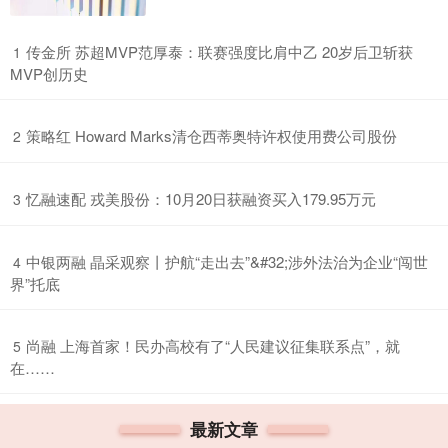
​传金所 苏超MVP范厚泰：联赛强度比肩中乙 20岁后卫斩获
1
MVP创历史
​策略红 Howard Marks清仓西蒂奥特许权使用费公司股份
2
​忆融速配 戎美股份：10月20日获融资买入179.95万元
3
​中银两融 晶采观察丨护航“走出去”&#32;涉外法治为企业“闯世
4
界”托底
​尚融 上海首家！民办高校有了“人民建议征集联系点”，就
5
在……
最新文章