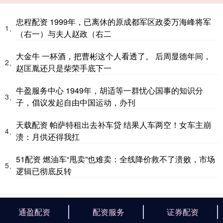
忠程配资 1999年，已离休的原成都军区政委万海峰将军
1、
（右一）与夫人赵政（右二
大金牛 一杯酒，把曹彬这个人看透了。 后周显德年间，
2、
赵匡胤还只是柴荣手底下一
牛盈服务中心 1949年，胡适等一群忧心国事的知识分
3、
子，倡议发起自由中国运动，办刊
天载配资 帕萨特租出去补车贷 结果人车两空！女车主崩
4、
溃：月供还得我扛
51配资 燃油车“甩卖”也难卖：全线降价救不了溃败，市场
5、
逻辑已彻底反转
通盈配资
配资服务
证券配资