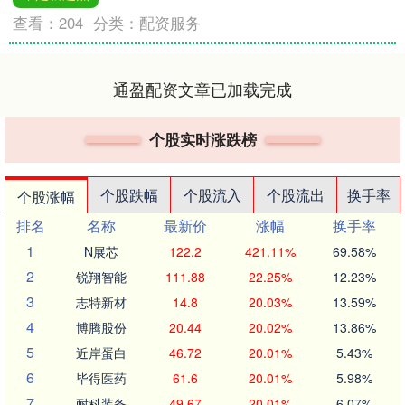
查看：
204
分类：
配资服务
通盈配资文章已加载完成
个股实时涨跌榜
个股跌幅
个股流入
个股流出
换手率
个股涨幅
排名
名称
最新价
涨幅
换手率
1
N展芯
122.2
421.11%
69.58%
2
锐翔智能
111.88
22.25%
12.23%
3
志特新材
14.8
20.03%
13.59%
4
博腾股份
20.44
20.02%
13.86%
5
近岸蛋白
46.72
20.01%
5.43%
6
毕得医药
61.6
20.01%
5.98%
7
耐科装备
49.67
20.01%
6.07%