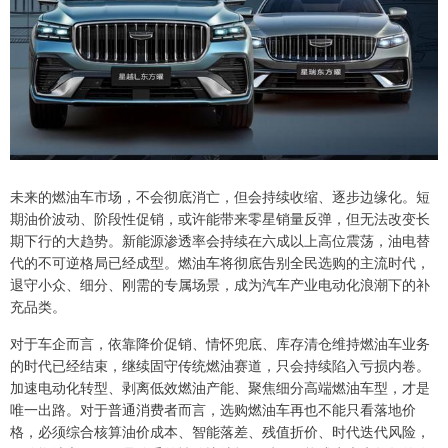
未来的燃油车市场，不会彻底消亡，但会持续收缩、逐步边缘化。短
期油价波动、阶段性促销，或许能带来零星销量反弹，但无法改变长
期下行的大趋势。新能源渗透率会持续在六成以上高位震荡，油电替
代的不可逆格局已经成型。燃油车将彻底告别全民选购的主流时代，
退守小众、细分、刚需的专属场景，成为汽车产业电动化浪潮下的补
充品类。
对于车企而言，依靠降价促销、情怀兜底、库存清仓维持燃油车业务
的时代已经结束，继续固守传统燃油赛道，只会持续陷入亏损内卷。
加速电动化转型、剥离低效燃油产能、聚焦细分高端燃油车型，才是
唯一出路。对于普通消费者而言，选购燃油车再也不能只看落地价
格，必须综合核算油价成本、智能落差、残值折价、时代迭代风险，