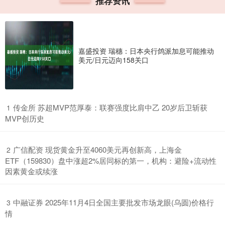
推荐资讯
嘉盛投资 瑞穗：日本央行鸽派加息可能推动
美元/日元迈向158关口
​传金所 苏超MVP范厚泰：联赛强度比肩中乙 20岁后卫斩获
1
MVP创历史
​广信配资 现货黄金升至4060美元再创新高，上海金
2
ETF（159830）盘中涨超2%居同标的第一，机构：避险+流动性
因素黄金或续涨
​中融证券 2025年11月4日全国主要批发市场龙眼(乌圆)价格行
3
情