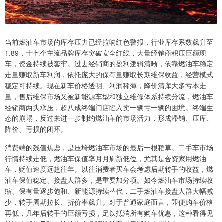
当前燃油车市场的库存压力已经拉响红色警报，行业库存系数飙升至
1.89，十七个主流品牌库存突破安全红线，大量经销商积压巨额现
车，资金持续被套牢。过去经销商的盈利逻辑清晰，依靠燃油车稳定
走量赚取新车利润，依托庞大的保有量赚取长期维保收益，经营模式
稳定可持续。现在新车价格透明、利润稀薄，降价清库大多亏本走
量，售后维保市场又被新能源车型和独立维修体系持续分流，燃油车
经销商两头承压，超八成终端门店陷入卖一辆亏一辆的困境。终端生
态的崩塌，反过来进一步制约燃油车的市场活力，形成滞销、压库、
降价、亏损的闭环。
消费端的残值焦虑，是压垮燃油车市场的最后一根稻草。二手车市场
行情持续走低，燃油车保值率月月刷新低位，尤其是合资家用燃油
车，贬值速度远超往年。以往消费者买车会考虑后期转手的收益，燃
油车保值稳定、接盘人群多，是重要加分项。如今燃油车市场持续收
缩、保有量逐步饱和、新能源持续替代，二手燃油车接盘人群大幅减
少，转手周期拉长、折价率飙升。对于普通家庭而言，即便购车价格
再低，几年后转手的巨额亏损，足以抵消所有购车优惠，这种看得见