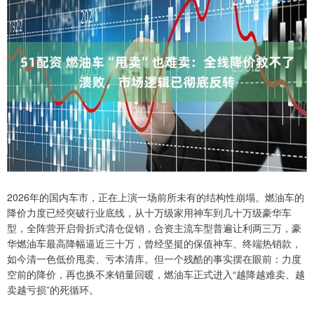
2026年的国内车市，正在上演一场前所未有的结构性崩塌。燃油车的
降价力度已经突破行业底线，从十万级家用神车到几十万级豪华车
型，全阵营开启骨折式清仓促销，合资主流车型普遍让利两三万，豪
华燃油车最高降幅逼近三十万，曾经坚挺的保值神车、终端热销款，
如今清一色低价甩卖、亏本清库。但一个残酷的事实摆在眼前：力度
空前的降价，再也换不来销量回暖，燃油车正式进入“越降越难卖、越
卖越亏损”的死循环。