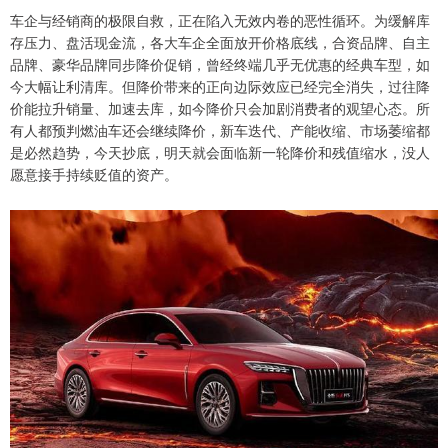
车企与经销商的极限自救，正在陷入无效内卷的恶性循环。为缓解库
存压力、盘活现金流，各大车企全面放开价格底线，合资品牌、自主
品牌、豪华品牌同步降价促销，曾经终端几乎无优惠的经典车型，如
今大幅让利清库。但降价带来的正向边际效应已经完全消失，过往降
价能拉升销量、加速去库，如今降价只会加剧消费者的观望心态。所
有人都预判燃油车还会继续降价，新车迭代、产能收缩、市场萎缩都
是必然趋势，今天抄底，明天就会面临新一轮降价和残值缩水，没人
愿意接手持续贬值的资产。