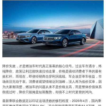
降价失效，才是燃油车时代真正落幕的核心信号。过去车市遇冷，终
端降价、政策让利总能快速拉动走量，价格是撬动消费者下单的最有
效杠杆。而现在，即便经销商击穿利润底线、车企放弃单车收益，市
场依旧无动于衷。消费者观望情绪达到顶峰，没人再为低价买单，因
为大家都清楚，燃油车的问题从来不是价格太高，而是整体价值体系
彻底过时，降价只能掩盖短期颓势，却填不上时代更替的鸿沟。
最新乘联会数据足以印证这场溃败的惨烈程度：2026年4月，国内乘
用车整体零售同比下滑21.5%，其中新能源乘用车零售84.9万辆，持