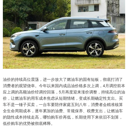
油价的持续高位震荡，进一步放大了燃油车的固有短板，彻底打消了
消费者的观望侥幸。今年以来国内成品油价格多次上调，4月调控前本
应上调的高额油价经调控回落，5月再度迎来涨价调整，持续高位的油
价，让燃油车的用车成本焦虑从短期情绪，变成长期确定性支出。买
车不是一锤子买卖，一台车要陪伴家庭五到八年，消费者会精准核算
全生命周期成本，逐年累加的油费、常规保养、税费支出，让燃油车
的隐性成本持续走高，哪怕购车价再低，长期使用下来依旧不划算，
低价购车的优势被彻底稀释。