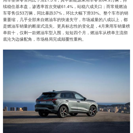
续稳住基本盘，渗透率首次突破61.4%，站稳六成关口；而常规燃油
车零售仅53万辆，同比暴跌37%，环比大幅下滑33%。整个车市的销
量萎缩，几乎全部来自燃油车的快速失守，市场减量的八成以上，都
是燃油车销量的断崖式流失。更具标志性的变化是，4月乘用车销量榜
单前十，仅剩一款燃油车型入围，短短四个月，燃油车从榜单主流彻
底沦为边缘配角，市场格局完成颠覆性重构。