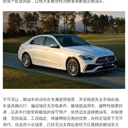
的资产贬值风险，让绝大多数理性消费者果断放弃燃油车。
不可否认，燃油车依旧存在专属使用场景，并非彻底失去市场价值。
长途高频出行、偏远地区无充电条件、极端低温用车、越野性能爱好
者，以及年行驶里程极低的保守用户，依然适合选择燃油车。补能便
捷、无惧低温、工况稳定、维修网络完善的优势，在特定场景下无可
替代。但这些小众场景，已经无法支撑起曾经万亿规模的燃油车大