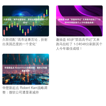
久联优配 “高市这番言论，折射
趣操盘 60岁“荣昌高书记”又来
出美国态度的一个变化”
跑马拉松了 1小时48分刷新其个
人今年最佳成绩！
华楚新起点 Robert Karr战略调
整：微软公司遭显著减持