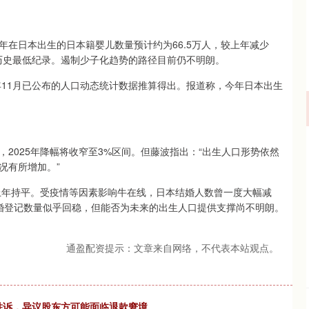
5年在日本出生的日本籍婴儿数量预计约为66.5万人，较上年减少
新历史最低纪录。遏制少子化趋势的路径目前仍不明朗。
年11月已公布的人口动态统计数据推算得出。报道称，今年日本出生
间，2025年降幅将收窄至3%区间。但藤波指出：“出生人口形势依然
况有所增加。”
，与上年持平。受疫情等因素影响牛在线，日本结婚人数曾一度大幅减
年结婚登记数量似乎回稳，但能否为未来的出生人口提供支撑尚不明朗。
通盈配资提示：文章来自网络，不代表本站观点。
b案胜诉，异议股东方可能面临退款窘境