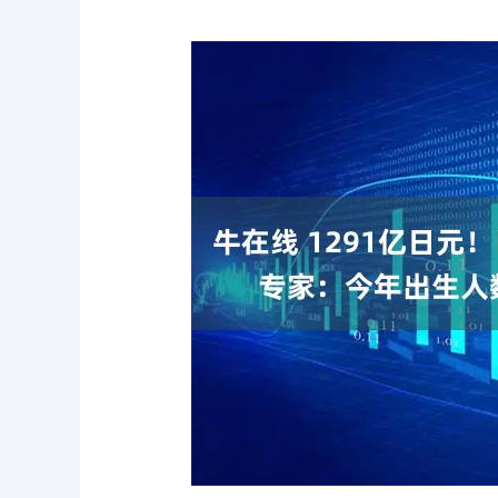
指数
3922.18
深证成指
14
21.83
0.56%