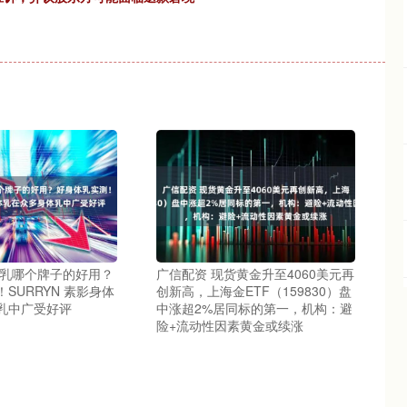
体乳哪个牌子的好用？
广信配资 现货黄金升至4060美元再
SURRYN 素影身体
创新高，上海金ETF（159830）盘
乳中广受好评
中涨超2%居同标的第一，机构：避
险+流动性因素黄金或续涨