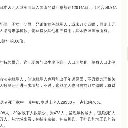
日本因无人继承而归入国库的财产总额达1291亿日元（约合58.9亿
配偶、子女、父母、兄弟姐妹等继承人，或未订立遗嘱，原则上无
人结清未缴税款、丧葬费及其他相关费用，其余收归国家所有。
财年的3.8倍。
的持续攀升。这一现象与出生率下降、人口老龄化、单身人口比例
有法定继承人，但该继承人也可能出于年迈原因，不愿意办理相关
人数量还会进一步增加，不过，这些老人也可提前订立遗嘱，将财
居者死于家中，其中65岁以上老人28330人，占比约76%。
98人，30岁以下人数最少，为473人，呈现年龄越大，“孤独死”人
16万人。从地域来看，包括东京都、神奈川县、千叶县和埼玉县的首
6人。